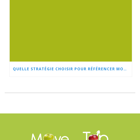
QUELLE STRATÉGIE CHOISIR POUR RÉFÉRENCER MON SITE WEB SUR GOOGLE ? SEO OU SEA ???