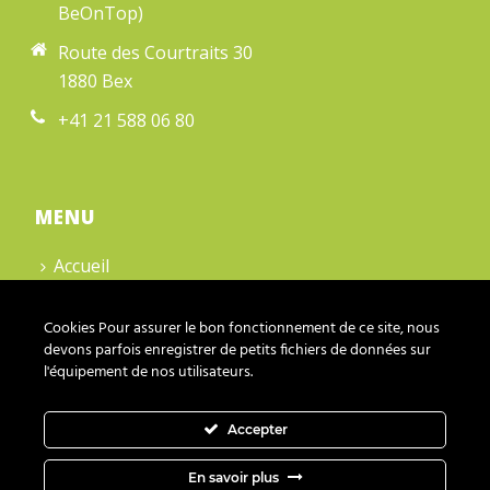
BeOnTop)
Route des Courtraits 30
1880 Bex
+41 21 588 06 80
MENU
Accueil
Contact
Cookies Pour assurer le bon fonctionnement de ce site, nous
Cookies
devons parfois enregistrer de petits fichiers de données sur
l'équipement de nos utilisateurs.
Vie privée
Accepter
En savoir plus