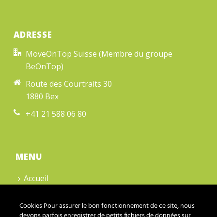
ADRESSE
MoveOnTop Suisse (Membre du groupe
BeOnTop)
Route des Courtraits 30
1880 Bex
+41 21 588 06 80
MENU
Accueil
Contact
Cookies Pour assurer le bon fonctionnement de ce site, nous
Cookies
devons parfois enregistrer de petits fichiers de données sur